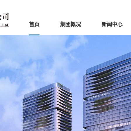
首页
集团概况
新闻中心