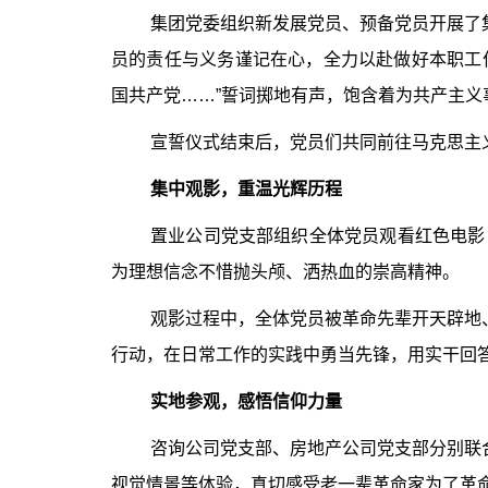
集团党委组织新发展党员、预备党员开展了
员的责任与义务谨记在心，全力以赴做好本职工
国共产党……”誓词掷地有声，饱含着为共产主
宣誓仪式结束后，党员们共同前往马克思主
集中观影，重温光辉历程
置业公司党支部组织全体党员观看红色电影
为理想信念不惜抛头颅、洒热血的崇高精神。
观影过程中，全体党员被革命先辈开天辟地
行动，在日常工作的实践中勇当先锋，用实干回答
实地参观，感悟信仰力量
咨询公司党支部、房地产公司党支部分别联
视觉情景等体验，真切感受老一辈革命家为了革